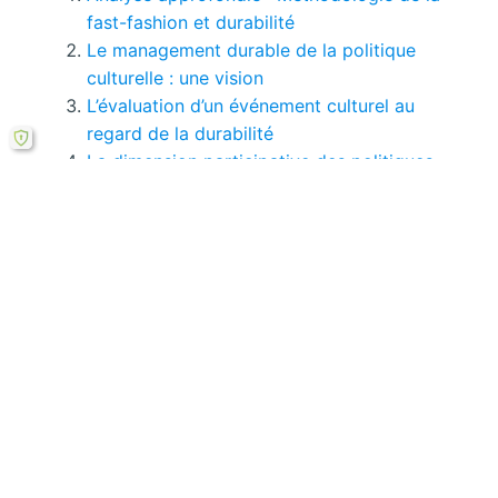
fast-fashion et durabilité
Le management durable de la politique
culturelle : une vision
L’évaluation d’un événement culturel au
regard de la durabilité
La dimension participative des politiques
culturelles
La durabilité au sein des politiques
culturelles
Comment le cadre théorique éclaire la fast-
fashion en 2023 ?
Si le bouton de téléchargement ne répond pas,
vous pouvez télécharger ce mémoire en PDF à
partir cette
formule ici
.