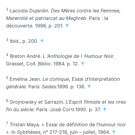
2
Lacoste Dujardin.
Des Mères contre les Femmes,
Maternité et patriarcat au Maghreb
. Paris : la
découverte. 1996. p. 201.
↑
3
Ibid., p. 200.
↑
4
Breton André.
L ‘Anthologie de I ‘Humour Noir
.
Grasset, Coll. Biblio. 1984. p. 12.
↑
5
Emelina Jean.
Le comique, Essai d’interprétation
générale
. Paris :Sedes.1996. p. 136.
↑
6
Grojnowsky et Sarrazin.
L’Esprit filmiste et les rires
fin du siècle
. Paris :José Corti.1990. p. 37.
↑
7
Tristan Maya. « Essai de définition de l’humour noir
». In
Sybthèses
, n° 217-218, juin – juillet, 1964.
↑