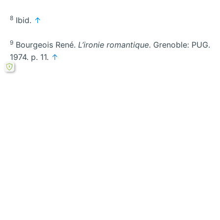
8
Ibid.
↑
9
Bourgeois René.
L’ironie romantique
. Grenoble: PUG.
1974. p. 11.
↑
Rechercher
←
Analyse de
Analyse de l’ironie
l’humour dans
dans Ravisseur de
Ravisseur de Leila
Leila Marouane
→
Marouane