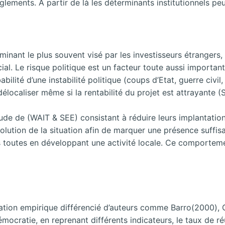
èglements. A partir de là les déterminants institutionnels 
erminant le plus souvent visé par les investisseurs étrangers
ial. Le risque politique est un facteur toute aussi import
bilité d’une instabilité politique (coups d’Etat, guerre civil,
élocaliser même si la rentabilité du projet est attrayante (
ude de (WAIT & SEE) consistant à réduire leurs implantati
volution de la situation afin de marquer une présence suffisa
s toutes en développant une activité locale. Ce comporteme
uation empirique différencié d’auteurs comme Barro(2000), G
ocratie, en reprenant différents indicateurs, le taux de réus