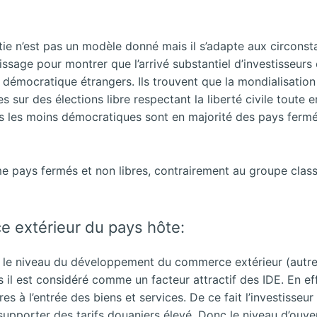
tie n’est pas un modèle donné mais il s’adapte aux circonsta
ssage pour montrer que l’arrivé substantiel d’investisseu
 démocratique étrangers. Ils trouvent que la mondialisation
s sur des élections libre respectant la liberté civile toute 
ys les moins démocratiques sont en majorité des pays ferm
mme pays fermés et non libres, contrairement au groupe cl
e extérieur du pays hôte:
 le niveau du développement du commerce extérieur (autrem
lors il est considéré comme un facteur attractif des IDE. En 
ires à l’entrée des biens et services. De ce fait l’investisseu
 supporter des tarifs douaniers élevé. Donc le niveau d’ouv