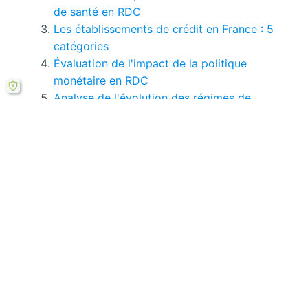
de santé en RDC
Les établissements de crédit en France : 5
catégories
Évaluation de l'impact de la politique
monétaire en RDC
Analyse de l'évolution des régimes de
politique monétaire en RDC
Le financement bancaire des contrats à
moyen et long terme
Si le bouton de téléchargement ne répond pas,
vous pouvez télécharger ce mémoire en PDF à
partir cette
formule ici
.