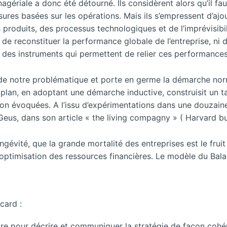
nagériale a donc été détourné. Ils considèrent alors qu’il fa
res basées sur les opérations. Mais ils s’empressent d’ajout
produits, des processus technologiques et de l’imprévisibil
e reconstituer la performance globale de l’entreprise, ni d
s des instruments qui permettent de relier ces performances 
e de notre problématique et porte en germe la démarche no
lan, en adoptant une démarche inductive, construisit un t
on évoquées. A l’issu d’expérimentations dans une douzaine 
 Geus, dans son article « the living compagny » ( Harvard bu
longévité, que la grande mortalité des entreprises est le fr
l’optimisation des ressources financières. Le modèle du Bal
card :
re pour décrire et communiquer la stratégie de façon cohé