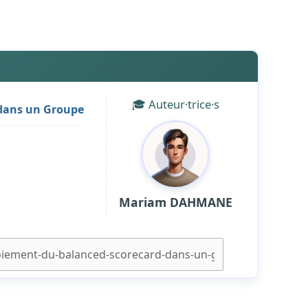
🎓 Auteur·trice·s
 dans un Groupe
6
Mariam DAHMANE