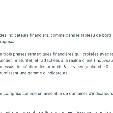
e des indicateurs financiers, comme dans le tableau de bord
reprise.
trois phases stratégiques financières qui, croisées avec l
intien, maturité), et rattachées à la réalité client ( nouveau
 processus de création des produits & services (recherche &
ournissent une gamme d’indicateurs.
être comprise comme un ensemble de domaines d’indicateurs
r les entreprises sont le « Retour sur investissement » ou l