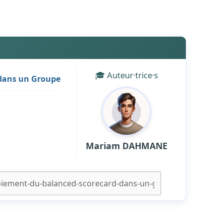
🎓 Auteur·trice·s
 dans un Groupe
6
Mariam DAHMANE