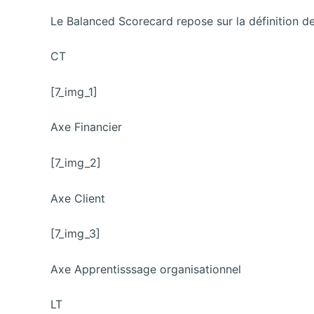
Le Balanced Scorecard repose sur la définition de 
CT
[7_img_1]
Axe Financier
[7_img_2]
Axe Client
[7_img_3]
Axe Apprentisssage organisationnel
LT