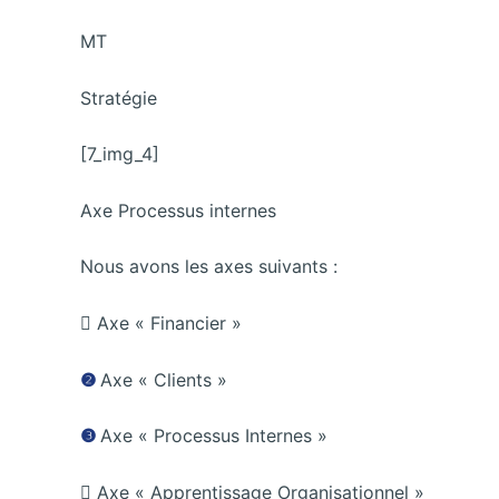
MT
Stratégie
[7_img_4]
Axe Processus internes
Nous avons les axes suivants :
 Axe « Financier »
❷
Axe « Clients »
❸
Axe « Processus Internes »
 Axe « Apprentissage Organisationnel »