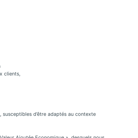
a
x clients,
, susceptibles d’être adaptés au contexte
a « Valeur Ajoutée Economique », desquels nous