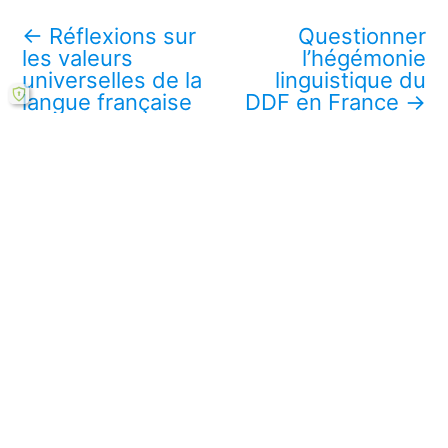
←
Réflexions sur
Questionner
les valeurs
l’hégémonie
universelles de la
linguistique du
langue française
DDF en France
→
Télécharger ce mémoire en ligne PDF (gratuit)
Lire aussi :
La posture du DDF face à l'universalisme
républicain
Le Dictionnaire des francophones : un outil
politique innovant
Analyse de la politique linguistique à travers
le DDF
Vers une polyphonie de la langue française :