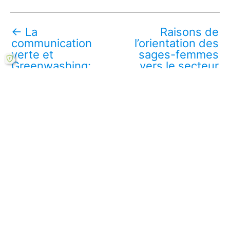
←
La
Raisons de
communication
l’orientation des
verte et
sages-femmes
Greenwashing:
vers le secteur
verdissement
libéral
→
d’image
Télécharger ce mémoire en ligne PDF (gratuit)
Lire aussi :
L’avis des sages-femmes libérales
Le mode de financement du service public
hospitalier en France
Parcours professionnel des sages-femmes