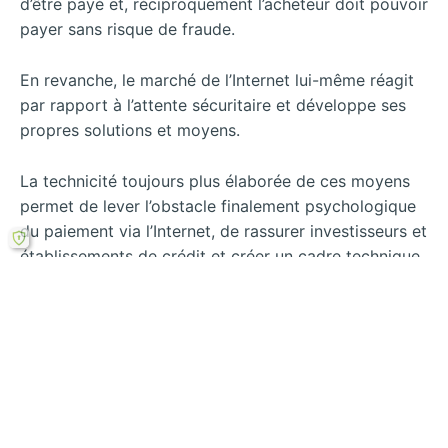
d’être payé et, réciproquement l’acheteur doit pouvoir
payer sans risque de fraude.
En revanche, le marché de l’Internet lui-même réagit
par rapport à l’attente sécuritaire et développe ses
propres solutions et moyens.
La technicité toujours plus élaborée de ces moyens
permet de lever l’obstacle finalement psychologique
du paiement via l’Internet, de rassurer investisseurs et
établissements de crédit et créer un cadre technique
et juridique favorable à la croissance du marché.
Aussi, peut-on se demander si ce n’est pas justement
cette multiplication des procédés techniques qui met
en péril la confiance tant recherchée.