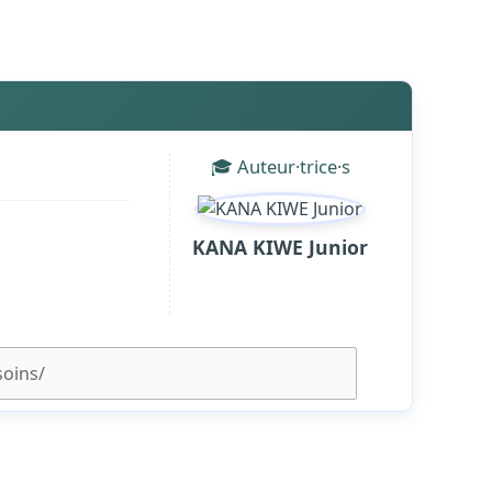
🎓 Auteur·trice·s
KANA KIWE Junior