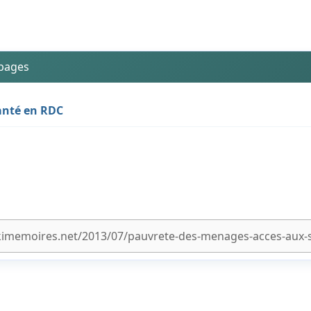
 pages
anté en RDC