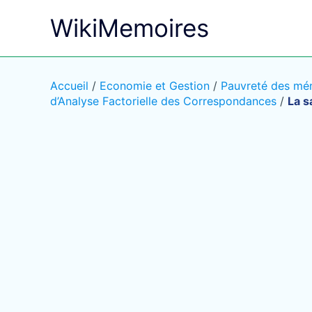
Aller
WikiMemoires
au
contenu
Accueil
/
Economie et Gestion
/
Pauvreté des mén
d’Analyse Factorielle des Correspondances
/
La s