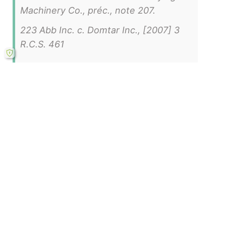
Machinery Co., préc., note 207.
223 Abb Inc. c. Domtar Inc., [2007] 3
R.C.S. 461
Lire le mémoire complet
==>
(
La responsabilité civile
de l’industrie pharmaceutique : le risque de
développement
)
Étude comparative des droits brésilien et québécois
Mémoire présenté à la Faculté de droit en vue de
l’obtention du grade de Maîtrise en droit (LL.M.)
Université de Montréal – Faculté des études
supérieures et postdoctorales