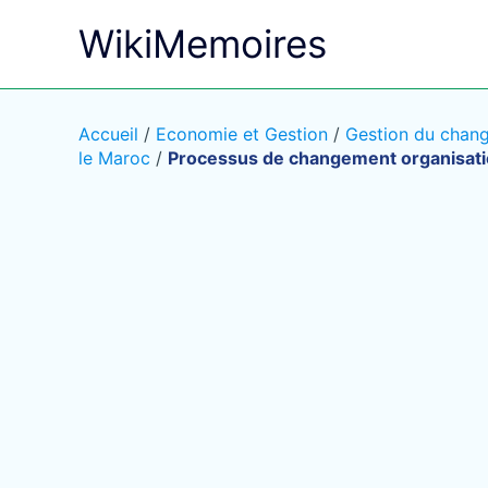
Aller
WikiMemoires
au
contenu
Accueil
/
Economie et Gestion
/
Gestion du chang
le Maroc
/
Processus de changement organisatio