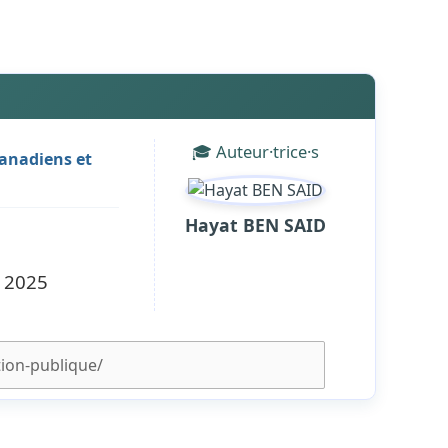
🎓 Auteur·trice·s
canadiens et
Hayat BEN SAID
l 2025