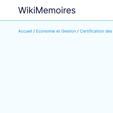
Aller
WikiMemoires
au
contenu
Accueil
/
Economie et Gestion
/
Certification de