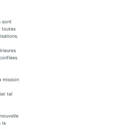
s sont
e toutes
isations.
érieures
 confiées
a mission
er tel
 nouvelle
 la