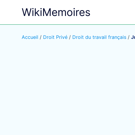
Aller
WikiMemoires
au
contenu
Accueil
/
Droit Privé
/
Droit du travail français
/
J