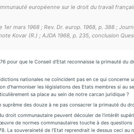
communauté européenne sur le droit du travail françai
 1er mars 1968 ; Rev. Dr. europ. 1968, p. 388 ; Journ.
, note Kovar (R.) ; AJDA 1968, p. 235, conclusion Ques
9176 pour que le Conseil d’Etat reconnaisse la primauté du 
uridictions nationales ne coïncident pas en ce qui concern
n d’harmoniser les législations des Etats membres si au se
ticulièrement sa place au sein de notre carcan juridique ?
tion suprême des douze à ne pas consacrer la primauté du dr
 du droit communautaire peuvent découler de l’intérêt supéri
uvre de normes communautaires touche à des questions qui 
 La souveraineté de l’Etat reprendrait le dessus ceci au n