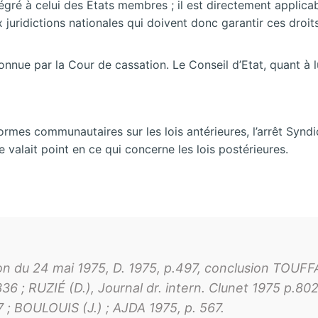
gré à celui des Etats membres ; il est directement applicab
ux juridictions nationales qui doivent donc garantir ces dro
nnue par la Cour de cassation. Le Conseil d’Etat, quant à l
rmes communautaires sur les lois antérieures, l’arrêt Synd
e valait point en ce qui concerne les lois postérieures.
n du 24 mai 1975, D. 1975, p.497, conclusion TOUFFAI
.336 ; RUZIÉ (D.), Journal dr. intern. Clunet 1975 p.
347 ; BOULOUIS (J.) ; AJDA 1975, p. 567.