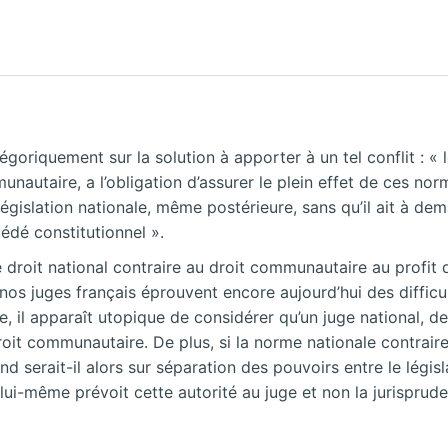
goriquement sur la solution à apporter à un tel conflit : « 
nautaire, a l’obligation d’assurer le plein effet de ces nor
 législation nationale, même postérieure, sans qu’il ait à de
cédé constitutionnel ».
 droit national contraire au droit communautaire au profit d
os juges français éprouvent encore aujourd’hui des difficul
 il apparaît utopique de considérer qu’un juge national, de 
roit communautaire. De plus, si la norme nationale contraire 
 serait-il alors sur séparation des pouvoirs entre le législat
té lui-même prévoit cette autorité au juge et
non la jurisprud