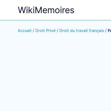
Aller
WikiMemoires
au
contenu
Accueil
/
Droit Privé
/
Droit du travail français
/
F