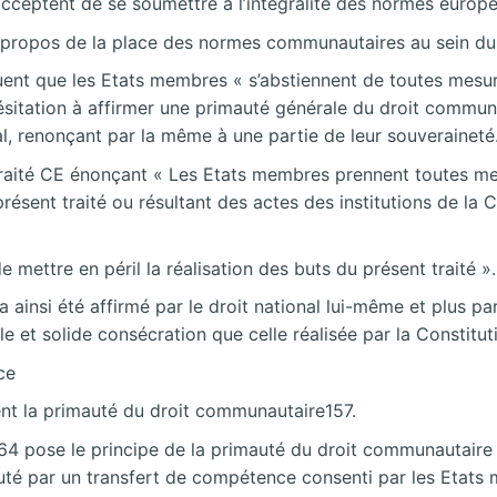
 acceptent de se soumettre à l’intégralité des normes europ
à propos de la place des normes communautaires au sein du
iquent que les Etats membres « s’abstiennent de toutes mesu
sitation à affirmer une primauté générale du droit communauta
l, renonçant par la même à une partie de leur souveraineté
 du traité CE énonçant « Les Etats membres prennent toutes m
ésent traité ou résultant des actes des institutions de la C
 mettre en péril la réalisation des buts du présent traité ».
ainsi été affirmé par le droit national lui-même et plus par
elle et solide consécration que celle réalisée par la Constit
ce
ent la primauté du droit communautaire157.
964 pose le principe de la primauté du droit communautaire s
té par un transfert de compétence consenti par les Etats m