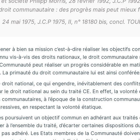
et société Philipp Morris, 28 février 1992, J.C.P 199
le droit communautaire : des progrès mais peut mieux f
24 mai 1975, J.C.P 1975, II, n° 18180 bis, concl. TOU
r à bien sa mission c’est-à-dire réaliser les objectifs comm
nu vis-à-vis des droits nationaux, le droit communautaire 
 Communauté peut réaliser un progrès considérable en matière
. La primauté du droit communautaire lui est ainsi conférée
droit national, ce qui engendre, inévitablement des conflits
le droit national au sein du traité CE. En effet, la volonté
s communautaires, à l’époque de la construction communaut
gressives, en respectant la volonté étatique.
es poursuivent un objectif commun en adhérant aux traités e
érer à l’ensemble du traité, d’écarter certaines dispositions du
y a pas adhéré. Les Etats membres de la Communauté doivent