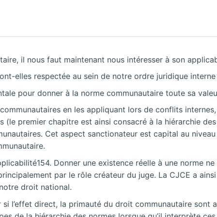
ire, il nous faut maintenant nous intéresser à son applicabi
t-elles respectée au sein de notre ordre juridique interne o
ntale pour donner à la norme communautaire toute sa valeur
communautaires en les appliquant lors de conflits internes
 (le premier chapitre est ainsi consacré à la hiérarchie de
nautaires. Cet aspect sanctionateur est capital au niveau
mmunautaire.
pplicabilité154. Donner une existence réelle à une norme ne 
se principalement par le rôle créateur du juge. La CJCE a ain
otre droit national.
si l’effet direct, la primauté du droit communautaire sont a
cipes de la hiérarchie des normes lorsque qu’il interprète ces