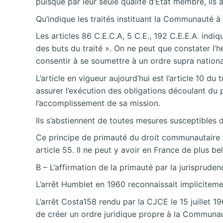
puisque par leur seule qualité d’Etat membre, ils
Qu’indique les traités instituant la Communauté 
Les articles 86 C.E.C.A, 5 C.E., 192 C.E.E.A. ind
des buts du traité ». On ne peut que constater l’hé
consentir à se soumettre à un ordre supra nationa
L’article en vigueur aujourd’hui est l’article 10
assurer l’exécution des obligations découlant du pr
l’accomplissement de sa mission.
Ils s’abstiennent de toutes mesures susceptibles de
Ce principe de primauté du droit communautaire a 
article 55. Il ne peut y avoir en France de plus b
B – L’affirmation de la primauté par la jurispruden
L’arrêt Humblet en 1960 reconnaissait implicitem
L’arrêt Costa158 rendu par la CJCE le 15 juillet 1
de créer un ordre juridique propre à la Communau