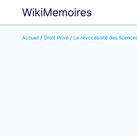
Aller
WikiMemoires
au
contenu
Accueil
/
Droit Privé
/
La révocabilité des licences