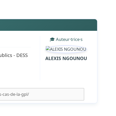
🎓 Auteur·trice·s
blics - DESS
ALEXIS NGOUNOU