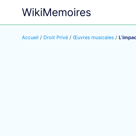
Aller
WikiMemoires
au
contenu
Accueil
/
Droit Privé
/
Œuvres musicales
/
L’impac