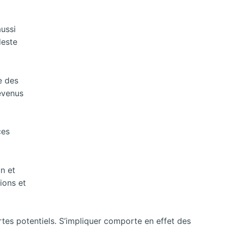
aussi
deste
e des
evenus
ces
on et
ions et
rtes potentiels. S’impliquer comporte en effet des