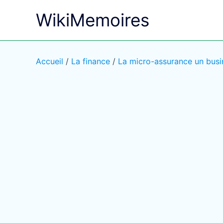
Aller
WikiMemoires
au
contenu
Accueil
/
La finance
/
La micro-assurance un busin