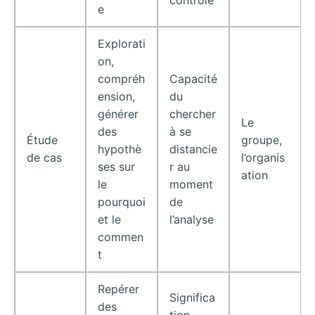
contrôle
e
Explorati
on,
compréh
Capacité
ension,
du
générer
chercher
Le
des
à se
Étude
groupe,
hypothè
distancie
de cas
l’organis
ses sur
r au
ation
le
moment
pourquoi
de
et le
l’analyse
commen
t
Repérer
Significa
des