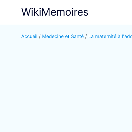
Aller
WikiMemoires
au
contenu
Accueil
/
Médecine et Santé
/
La maternité à l'ad