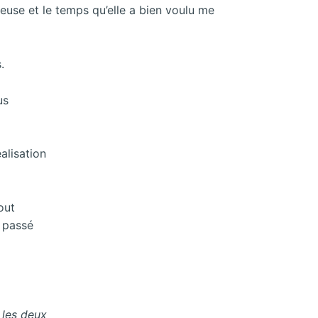
euse et le temps qu’elle a bien voulu me
.
us
alisation
out
i passé
, les deux