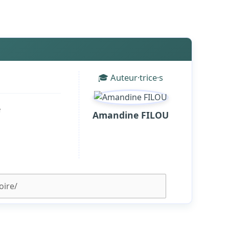
🎓 Auteur·trice·s
e
Amandine FILOU