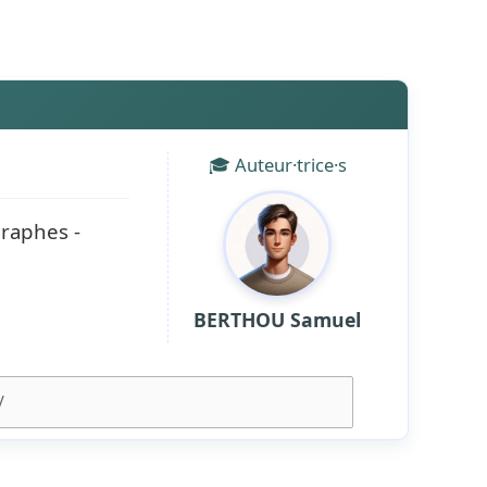
🎓 Auteur·trice·s
graphes -
BERTHOU Samuel