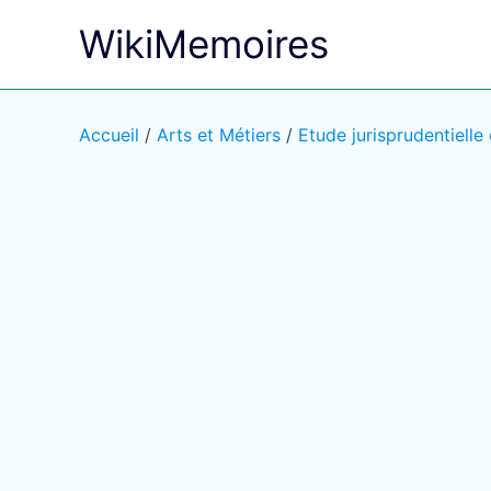
Aller
WikiMemoires
au
contenu
Accueil
/
Arts et Métiers
/
Etude jurisprudentielle