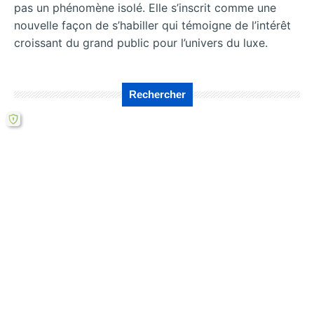
pas un phénomène isolé. Elle s’inscrit comme une
nouvelle façon de s’habiller qui témoigne de l’intérêt
croissant du grand public pour l’univers du luxe.
Rechercher
←
ZARA, la mode
Une envie de
est devenue plus
démarcation par le
simplifiée et facile
style vestimentaire
à imiter
→
Télécharger ce mémoire en ligne PDF (gratuit)