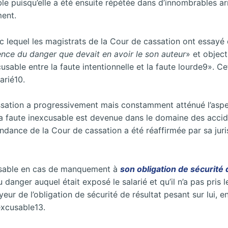
 puisqu’elle a été ensuite répétée dans d’innombrables arr
ment.
c lequel les magistrats de la Cour de cassation ont essayé d
nce du danger que devait en avoir le son auteur
» et object
cusable entre la faute intentionnelle et la faute lourde9». Ce
arié10.
ation a progressivement mais constamment atténué l’aspect 
La faute inexcusable est devenue dans le domaine des accid
tendance de la Cour de cassation a été réaffirmée par sa ju
usable en cas de manquement à
son obligation de sécurité 
 danger auquel était exposé le salarié et qu’il n’a pas pris 
ur de l’obligation de sécurité de résultat pesant sur lui, e
excusable13.