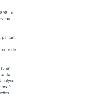
898, ni
revenu
t partant
 tenté de
415 en
pte de
’analyse
 avoir
elle
»