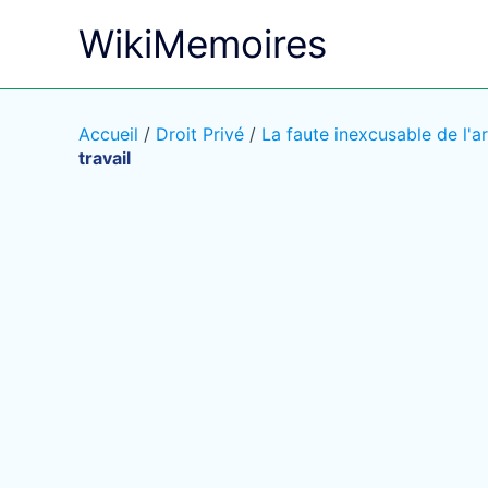
Aller
WikiMemoires
au
contenu
Accueil
/
Droit Privé
/
La faute inexcusable de l'ar
travail