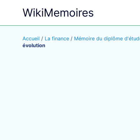
Aller
WikiMemoires
au
contenu
Accueil
/
La finance
/
Mémoire du diplôme d'étude
évolution