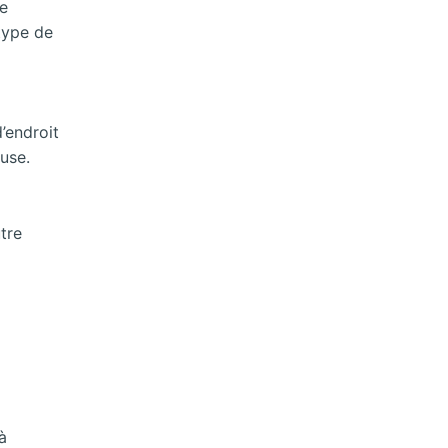
de
 type de
d’endroit
use.
tre
à