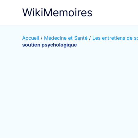
Aller
WikiMemoires
au
contenu
Accueil
/
Médecine et Santé
/
Les entretiens de s
soutien psychologique