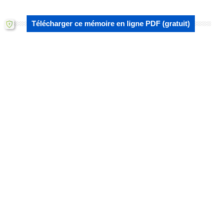
Télécharger ce mémoire en ligne PDF (gratuit)
Lire aussi :
Le contrat d'investissement : définitions,
formes et caractéristiques
Contrat d’Etat : Contrat international ou
contrat internationalisé
Le contrat de concession : caractéristiques
et objet
Le contrat électronique : protection du
cyberconsommateur
Les conditions à la reconnaissance de la
garantie autonome
La qualification de garantie autonome