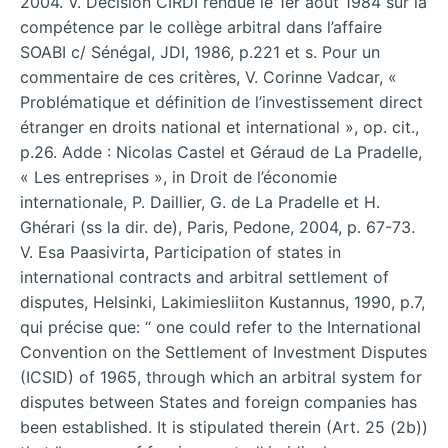
2004. V. Décision CIRDI rendue le 1er août 1984 sur la
compétence par le collège arbitral dans l’affaire
SOABI c/ Sénégal, JDI, 1986, p.221 et s. Pour un
commentaire de ces critères, V. Corinne Vadcar, «
Problématique et définition de l’investissement direct
étranger en droits national et international », op. cit.,
p.26. Adde : Nicolas Castel et Géraud de La Pradelle,
« Les entreprises », in Droit de l’économie
internationale, P. Daillier, G. de La Pradelle et H.
Ghérari (ss la dir. de), Paris, Pedone, 2004, p. 67-73.
V. Esa Paasivirta, Participation of states in
international contracts and arbitral settlement of
disputes, Helsinki, Lakimiesliiton Kustannus, 1990, p.7,
qui précise que: “ one could refer to the International
Convention on the Settlement of Investment Disputes
(ICSID) of 1965, through which an arbitral system for
disputes between States and foreign companies has
been established. It is stipulated therein (Art. 25 (2b))