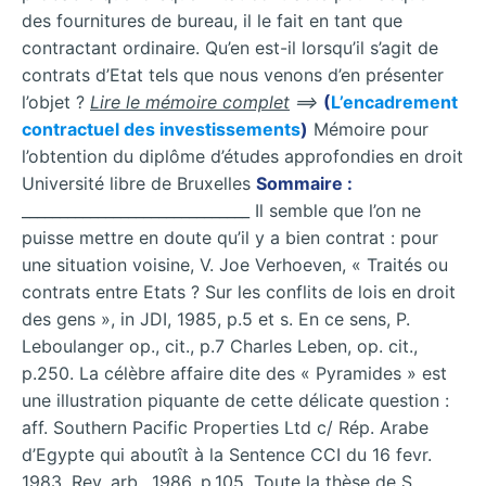
des fournitures de bureau, il le fait en tant que
contractant ordinaire. Qu’en est-il lorsqu’il s’agit de
contrats d’Etat tels que nous venons d’en présenter
l’objet ?
Lire le mémoire complet
==>
(
L’encadrement
contractuel des investissements
)
Mémoire pour
l’obtention du diplôme d’études approfondies en droit
Université libre de Bruxelles
Sommaire :
______________________________ Il semble que l’on ne
puisse mettre en doute qu’il y a bien contrat : pour
une situation voisine, V. Joe Verhoeven, « Traités ou
contrats entre Etats ? Sur les conflits de lois en droit
des gens », in JDI, 1985, p.5 et s. En ce sens, P.
Leboulanger op., cit., p.7 Charles Leben, op. cit.,
p.250. La célèbre affaire dite des « Pyramides » est
une illustration piquante de cette délicate question :
aff. Southern Pacific Properties Ltd c/ Rép. Arabe
d’Egypte qui aboutît à la Sentence CCI du 16 fevr.
1983, Rev. arb., 1986, p.105. Toute la thèse de S.