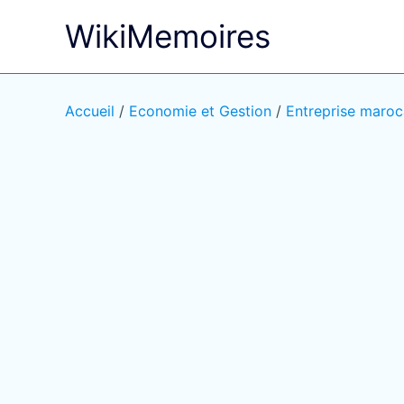
Aller
WikiMemoires
au
contenu
Accueil
/
Economie et Gestion
/
Entreprise maroc