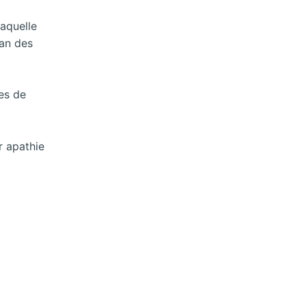
laquelle
an des
es de
r apathie