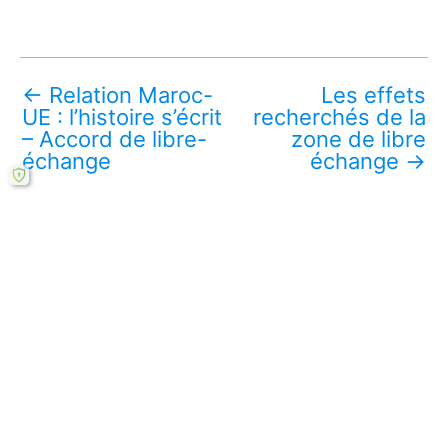
←
Relation Maroc-
Les effets
UE : l’histoire s’écrit
recherchés de la
– Accord de libre-
zone de libre
échange
échange
→
Télécharger ce mémoire en ligne PDF (gratuit)
Lire aussi :
Politique de promotion l’investissement
étranger au Maroc
Les effets financiers des privatisations
bancaires