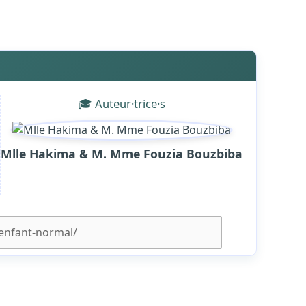
🎓 Auteur·trice·s
Mlle Hakima & M. Mme Fouzia Bouzbiba