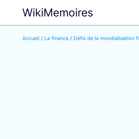
Aller
WikiMemoires
au
contenu
Accueil
/
La finance
/
Défis de la mondialisation f