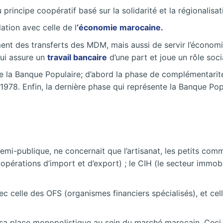
incipe coopératif basé sur la solidarité et la régionalisat
ation avec celle de l
‘économie marocaine.
 des transferts des MDM, mais aussi de servir l’économie nat
qui assure un
travail bancaire
d’une part et joue un rôle socia
 de la Banque Populaire; d’abord la phase de complémentarité
978. Enfin, la dernière phase qui représente la Banque Popul
semi-publique, ne concernait que l’artisanat, les petits co
 opérations d’import et d’export) ; le CIH (le secteur immobil
c celle des OFS (organismes financiers spécialisés), et cel
sa place monopolistique au sein du marché marocain. Ceci s’