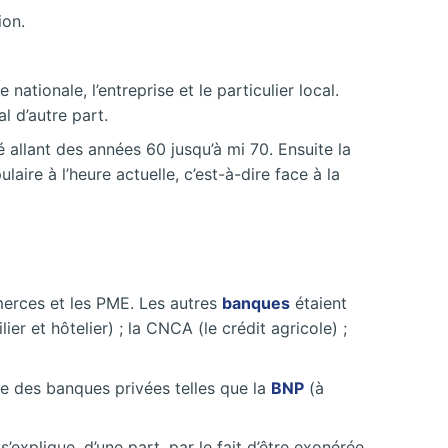
ion.
ionale, l’entreprise et le particulier local.
l d’autre part.
 allant des années 60 jusqu’à mi 70. Ensuite la
aire à l’heure actuelle, c’est-à-dire face à la
mmerces et les PME. Les autres
banques
étaient
ier et hôtelier) ; la CNCA (le crédit agricole) ;
le des banques privées telles que la
BNP
(à
explique, d’une part, par le fait d’être exonérée