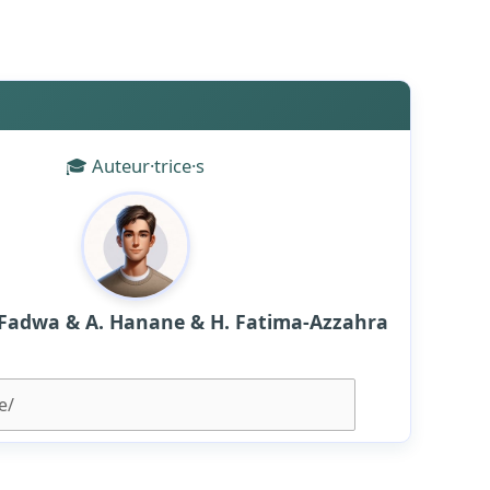
🎓 Auteur·trice·s
C. Fadwa & A. Hanane & H. Fatima-Azzahra