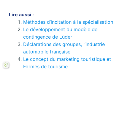
Lire aussi :
Méthodes d’incitation à la spécialisation
Le développement du modèle de
contingence de Lüder
Déclarations des groupes, l’industrie
automobile française
Le concept du marketing touristique et
Formes de tourisme
Stratégie de Dell France pour le
microordinateur portable
La planification des effectifs : processus et
techniques
Vous pouvez consulter tous
les pages de ce