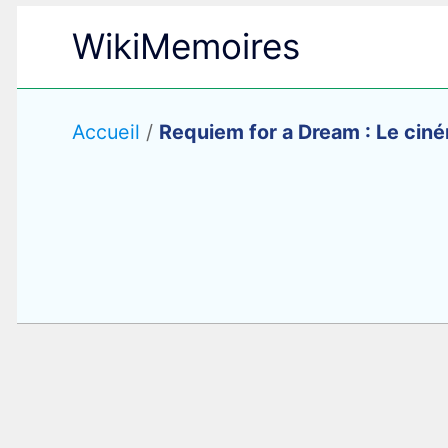
Aller
WikiMemoires
au
contenu
Accueil
/
Requiem for a Dream : Le ciné