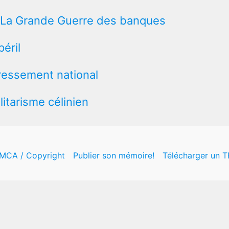
: La Grande Guerre des banques
péril
edressement national
alitarisme célinien
MCA / Copyright
Publier son mémoire!
Télécharger un T
Copyright © 2011-2026
WikiMemoires