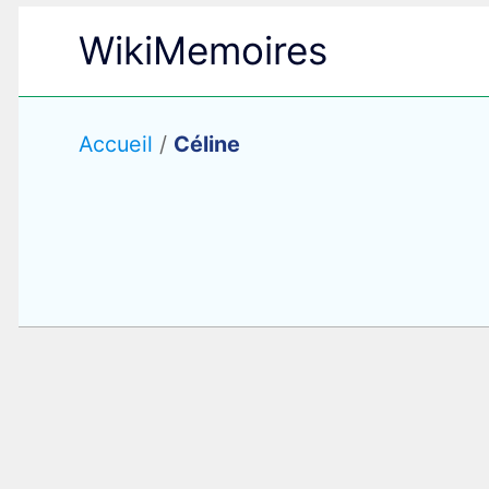
Aller
WikiMemoires
au
contenu
Accueil
/
Céline