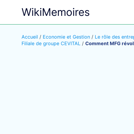
Aller
WikiMemoires
au
contenu
Accueil
/
Economie et Gestion
/
Le rôle des entre
Filiale de groupe CEVITAL
/
Comment MFG révolut