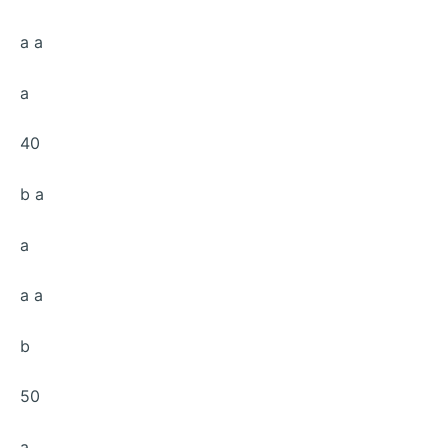
a a
a
40
b a
a
a a
b
50
a