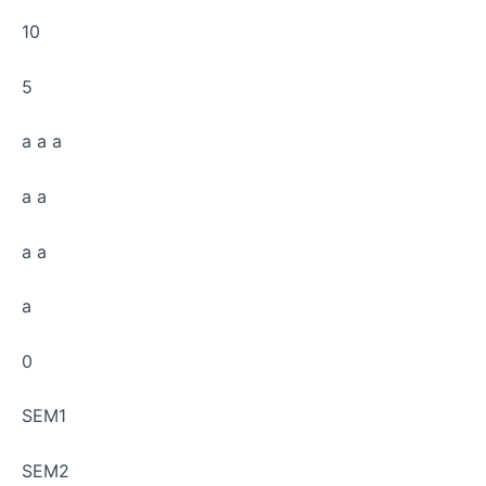
10
5
a a a
a a
a a
a
0
SEM1
SEM2