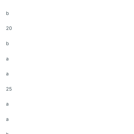
b
20
b
a
a
25
a
a