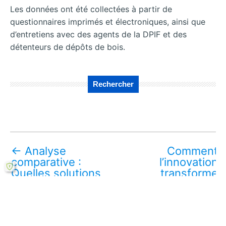
Les données ont été collectées à partir de
questionnaires imprimés et électroniques, ainsi que
d’entretiens avec des agents de la DPIF et des
détenteurs de dépôts de bois.
Rechercher
←
Analyse
Comment
comparative :
l’innovation
Quelles solutions
transforme
pour
l’approvisionnement
l’approvisionnement
légal du bois à
légal du bois à
Abidjan ?
→
Abidjan ?