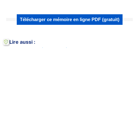
Télécharger ce mémoire en ligne PDF (gratuit)
Lire aussi :
Quels résultats clés sur l'approvisionnement
en bois à Abidjan ?
Analyse approfondie de l'approvisionnement
en bois légal à Abidjan : Quelles…
Quelles stratégies d'implémentation pour
l'approvisionnement légal du bois à Abidjan
?
Quelles implications politiques pour
l'approvisionnement légal du bois à Abidjan
?
Analyse comparative : Quelles solutions
pour l'approvisionnement légal du bois à