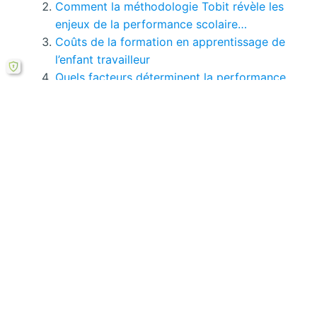
Comment la méthodologie Tobit révèle les
enjeux de la performance scolaire…
Coûts de la formation en apprentissage de
l’enfant travailleur
Quels facteurs déterminent la performance
scolaire des filles en Côte d'Ivoire ?
Expérience de socialisation en milieu
scolaire haïtien
Quelles stratégies innovantes pour lutter
contre la déscolarisation au Bénin ?
Si le bouton de téléchargement ne répond pas,
vous pouvez télécharger ce mémoire en PDF à
partir cette
formule ici
.