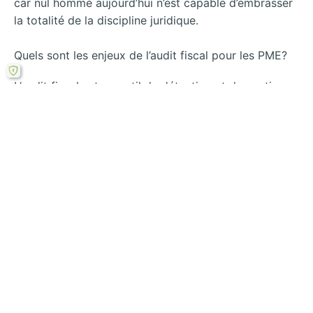
car nul homme aujourd’hui n’est capable d’embrasser
la totalité de la discipline juridique.
Quels sont les enjeux de l’audit fiscal pour les PME?
L’audit fiscal est un outil de détection et de gestion
des risques fiscaux, avec des enjeux financiers et
réputationnels pour les entreprises.
Rechercher
←
Comment
Comment l’audit
l’analyse
fiscal innovant
comparative
transforme-t-il les
transforme l’audit
PME en 2024 ?
→