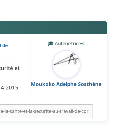
🎓 Auteur·trice·s
l de
urité et
Moukoko Adelphe Sosthène
14-2015