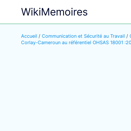
Aller
WikiMemoires
au
contenu
Accueil
/
Communication et Sécurité au Travail
/
Corlay-Cameroun au référentiel OHSAS 18001 :2