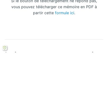
Si le bouton de téléchargement ne répond pas,
vous pouvez télécharger ce mémoire en PDF à
partir cette
formule ici
.
Laisser un commentaire
Votre adresse courriel ne sera pas publiée.
Les
champs obligatoires sont indiqués avec
*
Écrivez
ici…