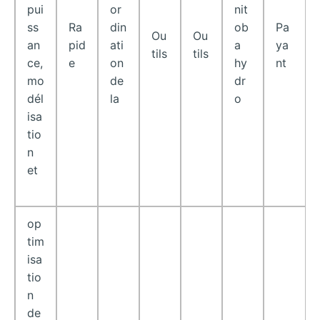
pui
or
nit
ss
Ra
din
ob
Pa
Ou
Ou
an
pid
ati
a
ya
tils
tils
ce,
e
on
hy
nt
mo
de
dr
dél
la
o
isa
tio
n
et
op
tim
isa
tio
n
de