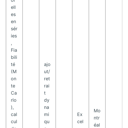
ell
es
en
sér
ies
,
Fia
bili
té
ajo
(M
ut/
on
ret
te
rai
Ca
t
rlo
dy
),
na
Mo
cal
mi
Ex
ntr
cul
qu
cel
éal