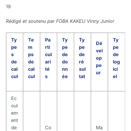
19
Rédigé et soutenu par FOBA KAKEU Vinny Junior
Ty
Te
Pa
Ty
Ty
Ty
Dé
pe
m
rti
pe
pe
pe
vel
s
ps
cul
de
de
de
op
de
de
ari
do
ré
log
pe
cal
cal
té
nn
sul
ici
ur
cul
cul
s
ée
tat
el
Ec
oul
em
ent
de
Co
Ma