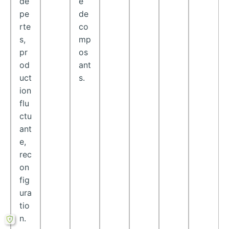
de
e
pe
de
rte
co
s,
mp
pr
os
od
ant
uct
s.
ion
flu
ctu
ant
e,
rec
on
fig
ura
tio
n.