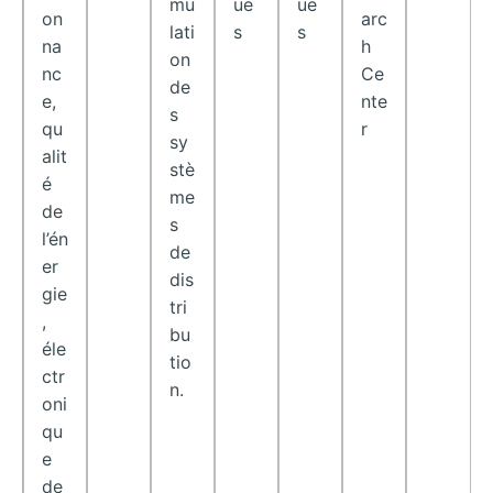
ue
ue
mu
arc
on
s
s
lati
h
na
on
Ce
nc
de
nte
e,
s
r
qu
sy
alit
stè
é
me
de
s
l’én
de
er
dis
gie
tri
,
bu
éle
tio
ctr
n.
oni
qu
e
de