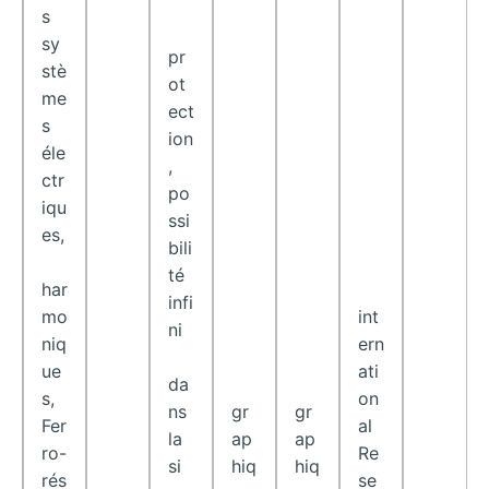
s
sy
pr
stè
ot
me
ect
s
ion
éle
,
ctr
po
iqu
ssi
es,
bili
té
har
infi
int
mo
ni
ern
niq
ati
ue
da
on
s,
gr
gr
ns
al
Fer
ap
ap
la
Re
ro-
hiq
hiq
si
se
rés