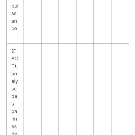
pui
ss
an
ce
(F
AC
T),
an
aly
se
de
s
pa
nn
es
de