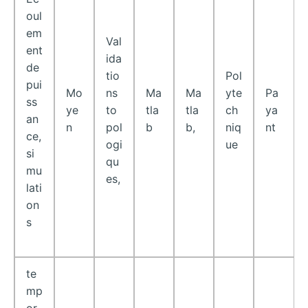
oul
em
Val
ent
ida
de
tio
Pol
pui
Mo
ns
Ma
Ma
yte
Pa
ss
ye
to
tla
tla
ch
ya
an
n
pol
b
b,
niq
nt
ce,
ogi
ue
si
qu
mu
es,
lati
on
s
te
mp
or