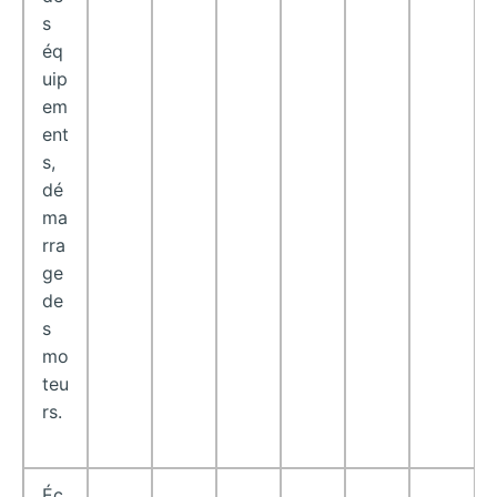
s
éq
uip
em
ent
s,
dé
ma
rra
ge
de
s
mo
teu
rs.
Éc