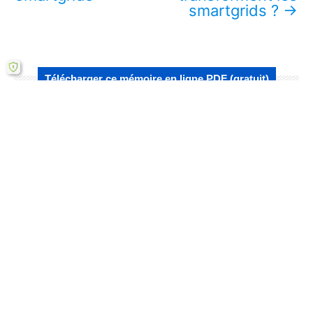
smartgrids ?
→
Télécharger ce mémoire en ligne PDF (gratuit)
Lire aussi :
Comment le placement optimal des PV
transforme la fiabilité des smartgrids?
Comment l'algorithme PSO transforme les
smartgrids en 2024 ?
Quelles sont les perspectives d'avenir des
smartgrids en 2024 ?
Défis et solutions : Optimisation des
smartgrids en 2024
Comment l'algorithme PSO transforme la
fiabilité des réseaux électriques intelligents ?