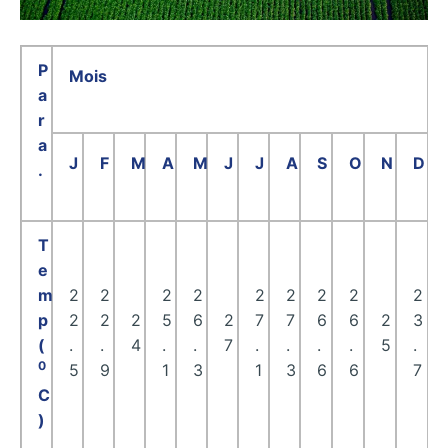
P
Mois
a
r
a
J
F
M
A
M
J
J
A
S
O
N
D
.
T
e
m
2
2
2
2
2
2
2
2
2
p
2
2
2
5
6
2
7
7
6
6
2
3
(
.
.
4
.
.
7
.
.
.
.
5
.
0
5
9
1
3
1
3
6
6
7
C
)