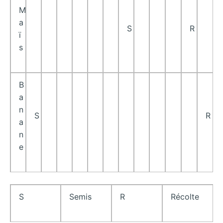
M
a
S
R
ï
s
B
a
n
S
R
a
n
e
S
Semis
R
Récolte