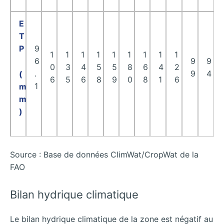
E
T
P
9
1
1
1
1
1
1
1
1
1
6
9
9
0
3
4
5
5
8
6
4
2
.
9
4
(
6
5
6
8
9
0
8
1
6
1
m
m
)
Source : Base de données ClimWat/CropWat de la
FAO
Bilan hydrique climatique
Le bilan hydrique climatique de la zone est négatif au