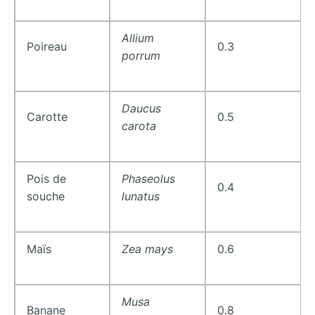
Allium
Poireau
0.3
porrum
Daucus
Carotte
0.5
carota
Pois de
Phaseolus
0.4
souche
lunatus
Maïs
Zea mays
0.6
Musa
Banane
0.8