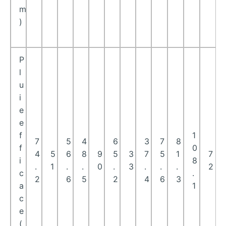
m
)
P
l
u
i
e
e
f
1
7
5
4
6
3
7
8
f
0
4
5
6
8
9
5
3
7
5
1
7
i
8
.
1
.
.
0
.
3
.
.
.
2
c
.
2
6
5
2
4
6
3
a
1
c
e
(