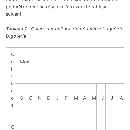
périmètre peut se résumer à travers le tableau
suivant.
Tableau 7 : Calendrier cultural du périmètre irrigué de
Digoterie
C
u
Mois
l
t
u
r
e
S
O
N
D
J
F
M
A
M
J
J
A
s
O