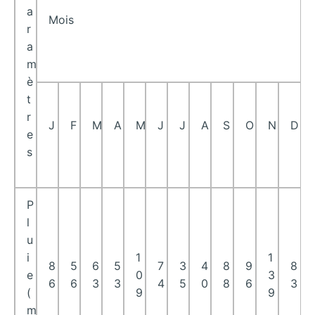
a
Mois
r
a
m
è
t
r
J
F
M
A
M
J
J
A
S
O
N
D
e
s
P
l
u
i
1
1
8
5
6
5
7
3
4
8
9
8
e
0
3
6
6
3
3
4
5
0
8
6
3
(
9
9
m