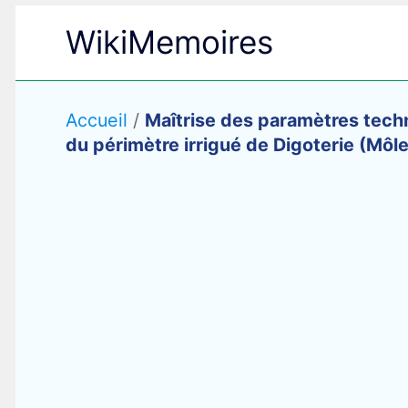
Aller
WikiMemoires
au
contenu
Accueil
/
Maîtrise des paramètres techni
du périmètre irrigué de Digoterie (Môl