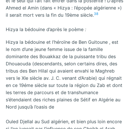
et le seul qui l’ait fait entrer dans la postérité ! D’après
Ahmed el Amin (dans « Hizya : l’épopée algérienne »)
38
il serait mort vers la fin du 19ème siècle.
Hizya la bédouine d’après le poème
:
Hizya la bédouine et l’héroïne de Ben Guitoune , est
le nom d’une jeune femme issue de la famille
dominante des Bouakkaz de la puissante tribu des
Dhouaouda (descendants, selon certains dires, des
tribus des Ben Hilal qui avaient envahi le Maghreb
vers le XIe siècle av. J. C. venant d’Arabie) qui régnait
en ce 19éme siècle sur toute la région du Zab et dont
les terres de parcours et de transhumance
s’étendaient des riches plaines de Sétif en Algérie au
Nord jusqu’à l’oasis de
Ouled Djellal au Sud algérien, et bien plus loin encore
si l’on jugeait par l’influence de son Cheikh el Arab