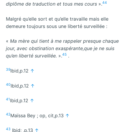
44
diplôme de traduction et tous mes cours
».
Malgré qu’elle sort et qu’elle travaille mais elle
demeure toujours sous une liberté surveillée :
«
Ma mère qui tient à me rappeler presque chaque
jour, avec obstination exaspérante,que je ne suis
45
qu’en liberté surveillée.
».
.
39
Ibid,p.12
↑
40
Ibid,p.12
↑
41
Ibid,p.12
↑
42
Maïssa Bey ; op, cit,p.13
↑
43
Ibid; ,p.13
↑