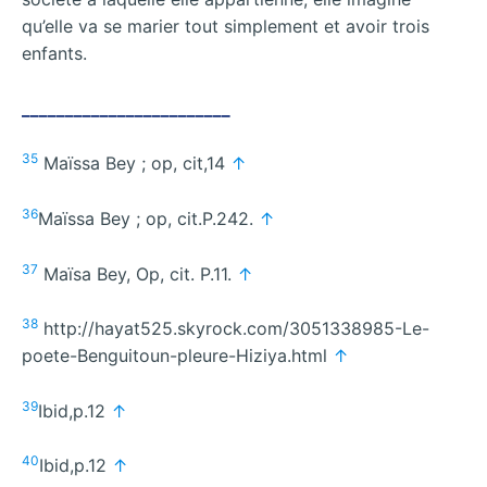
qu’elle va se marier tout simplement et avoir trois
enfants.
________________________
35
Maïssa Bey ; op, cit,14
↑
36
Maïssa Bey ; op, cit.P.242.
↑
37
Maїsa Bey, Op, cit. P.11.
↑
38
http://hayat525.skyrock.com/3051338985-Le-
poete-Benguitoun-pleure-Hiziya.html
↑
39
Ibid,p.12
↑
40
Ibid,p.12
↑