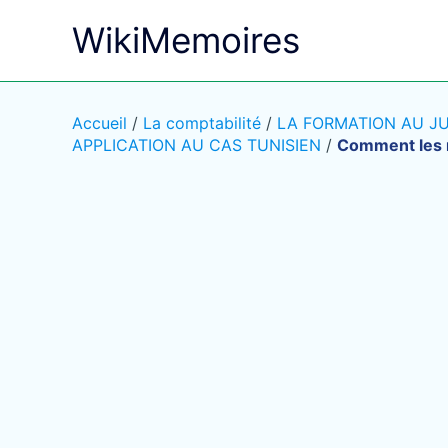
Aller
WikiMemoires
au
contenu
Accueil
/
La comptabilité
/
LA FORMATION AU J
APPLICATION AU CAS TUNISIEN
/
Comment les r