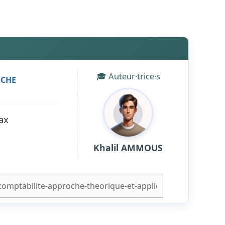
🎓 Auteur·trice·s
OCHE
ax
Khalil AMMOUS