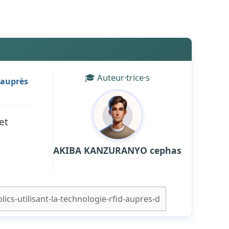
🎓 Auteur·trice·s
 auprès
et
AKIBA KANZURANYO cephas