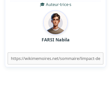
🎓 Auteur·trice·s
FARSI Nabila