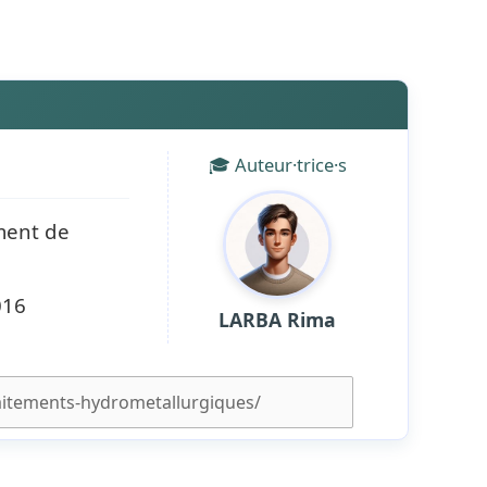
🎓 Auteur·trice·s
ment de
016
LARBA Rima