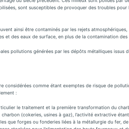
 héritage du siècle précédent. Ces milieux sont pollués par
bilisées, sont susceptibles de provoquer des troubles pour 
 peuvent ainsi être contaminés par les rejets atmosphériques
s et des eaux de surface, en plus de la contamination des 
ales pollutions générées par les dépôts métalliques issus d
e considérées comme étant exemptes de risque de pollution
lement :
iculier le traitement et la première transformation du charb
u charbon (cokeries, usines à gaz), l’activité extractive éta
les que forges ou fonderies liées à la métallurgie du fer, de l
nces stockées pour l’alimentation des hauts fourneaux et de