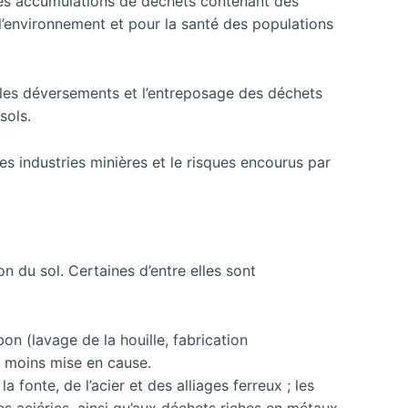
 des accumulations de déchets contenant des
l’environnement et pour la santé des populations
, les déversements et l’entreposage des déchets
sols.
es industries minières et le risques encourus par
 du sol. Certaines d’entre elles sont
on (lavage de la houille, fabrication
nt moins mise en cause.
a fonte, de l’acier et des alliages ferreux ; les
s aciéries, ainsi qu’aux déchets riches en métaux