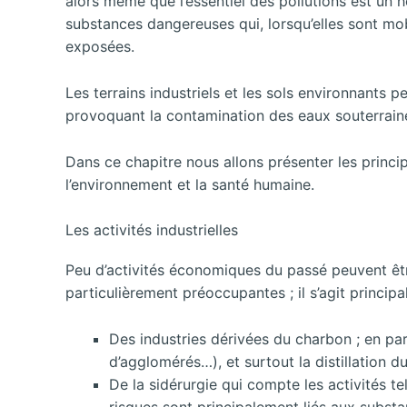
alors même que l’essentiel des pollutions est un
substances dangereuses qui, lorsqu’elles sont mo
exposées.
Les terrains industriels et les sols environnants
provoquant la contamination des eaux souterraine
Dans ce chapitre nous allons présenter les princip
l’environnement et la santé humaine.
Les activités industrielles
Peu d’activités économiques du passé peuvent êtr
particulièrement préoccupantes ; il s’agit principa
Des industries dérivées du charbon ; en part
d’agglomérés…), et surtout la distillation d
De la sidérurgie qui compte les activités tel
risques sont principalement liés aux substa